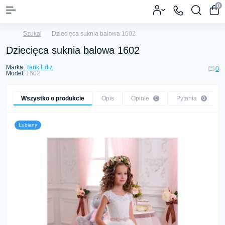
0
Szukaj
Dziecięca suknia balowa 1602
Dziecięca suknia balowa 1602
Marka:
Tarik Ediz
0
Model:
1602
Wszystko o produkcie
Opis
Opinie
Pytania
0
0
Lubiany