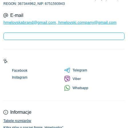
REGON: 367344962, NIP: 6751593943
E-mail
hmelovskabrand@gmail.com, hmelovski.company@gmail.com
Telegram
Facebook
Instagram
Viber
Whatsapp
Informacje
Tabele rozmiarów
Kilka słów o naszej firmie „Hmelovska”