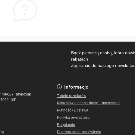
Bądź pierwszą osobą, która dowie
rabatach
Zapisz się do naszego newslette
Polityka prywatnośc
Informacje
17 40-067 Hmelovski
Tabele rozmiarów
4962, NIP:
Kilka słów o naszej firmie „Hmelovska”
Płatność / Dostawa
Polityka prywatności
Regulamin
om
Przetwarzanie zamówienia