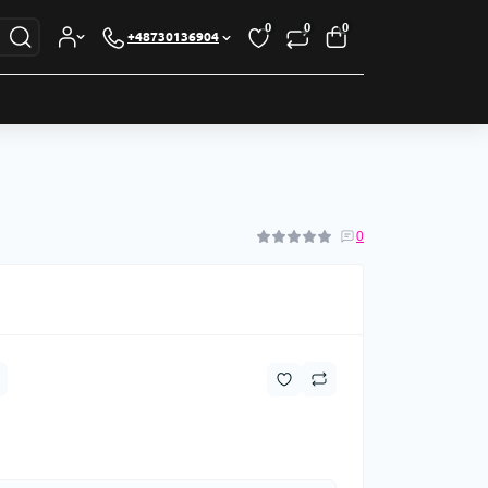
0
0
0
+48730136904
0