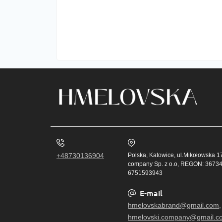
+48730136904
Polska, Katowice, ul.Mikołowska 
company Sp. z o.o, REGON: 36734
6751593943
E-mail
hmelovskabrand@gmail.com,
hmelovski.company@gmail.c