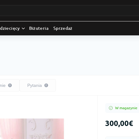
 dziecięcy
Biżuteria
Sprzedaż
nie
Pytania
0
0
W magazynie
300,00€