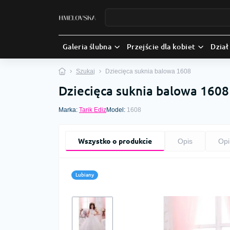
Galeria ślubna
Przejście dla kobiet
Dział
Szukaj
Dziecięca suknia balowa 1608
Dziecięca suknia balowa 1608
Marka:
Tarik Ediz
Model:
1608
Wszystko o produkcie
Opis
Opi
Lubiany