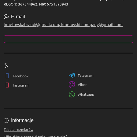
REGON: 367344962, NIP: 6751593943
E-mail
hmelovskabrand@gmail.com, hmelovski.company@gmail.com
Telegram
Facebook
Viber
Instagram
Whatsapp
Informacje
Tabele rozmiarów
Kilka słów o naszej firmie „Hmelovska”