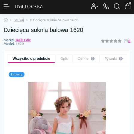
0
Szukaj
Dziecięca suknia balowa 1620
Dziecięca suknia balowa 1620
Marka:
Tarik Ediz
0
Model:
1620
Wszystko o produkcie
Opis
Opinie
Pytania
0
0
Lubiany