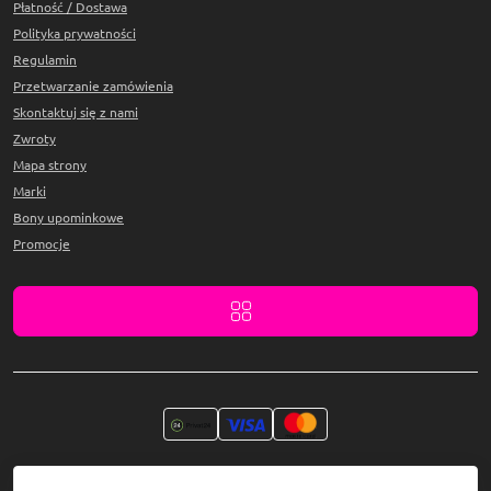
Płatność / Dostawa
Polityka prywatności
Regulamin
Przetwarzanie zamówienia
Skontaktuj się z nami
Zwroty
Mapa strony
Marki
Bony upominkowe
Promocje
Hmelovska salon
©1999-2026