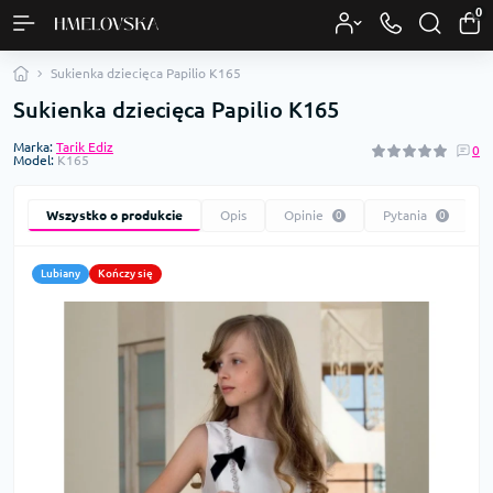
0
Sukienka dziecięca Papilio K165
Sukienka dziecięca Papilio K165
Marka:
Tarik Ediz
0
Model:
K165
Wszystko o produkcie
Opis
Opinie
Pytania
0
0
Lubiany
Kończy się