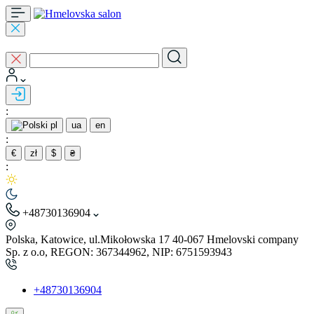
:
pl
ua
en
:
€
zł
$
₴
:
+48730136904
Polska, Katowice, ul.Mikołowska 17 40-067 Hmelovski company
Sp. z o.o, REGON: 367344962, NIP: 6751593943
+48730136904