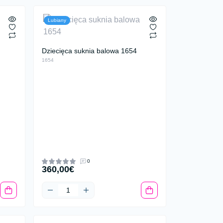
Lubiany
Dziecięca suknia balowa 1654
1654
0
360,00€