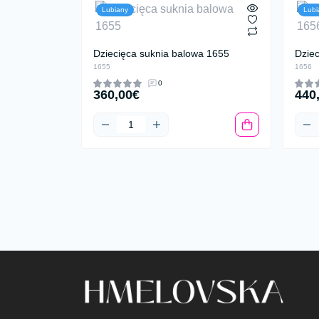
Lubiany
Lubi
Dziecięca suknia balowa 1655
Dzie
1655
1656
0
360,00€
440