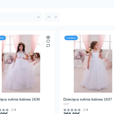
any
Lubiany
cięca suknia balowa 1636
Dziecięca suknia balowa 1637
1637
0
0