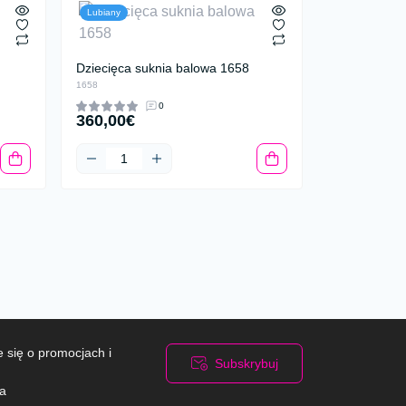
Lubiany
Dziecięca suknia balowa 1658
1658
0
360,00€
 się o promocjach i
Subskrybuj
ra
i