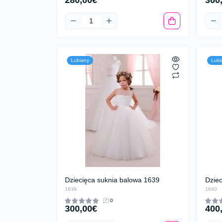
280,00€
360
Lubiany
Lubi
Dziecięca suknia balowa 1639
Dzie
1639
1640
0
300,00€
400