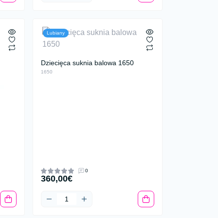
Lubiany
Dziecięca suknia balowa 1650
1650
0
360,00€