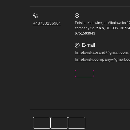
+48730136904
Polska, Katowice, ul.Mikołowska 
company Sp. z o.o, REGON: 36734
6751593943
E-mail
hmelovskabrand@gmail.com,
hmelovski.company@gmail.c