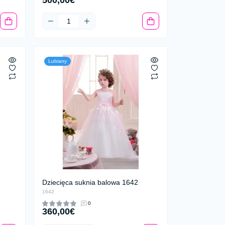
500,00€
Lubiany
Dziecięca suknia balowa 1642
1642
0
360,00€