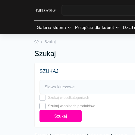
Galeria ślubna
Przejście dla kobiet
Dział 
Szukaj
Szukaj
SZUKAJ
Szukaj w podkategoriach
Szukaj w opisach produktów
Szukaj