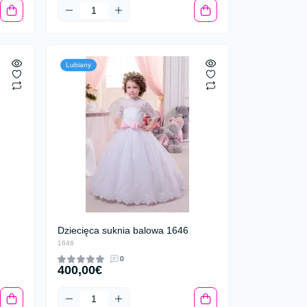
Lubiany
Dziecięca suknia balowa 1646
1646
0
400,00€