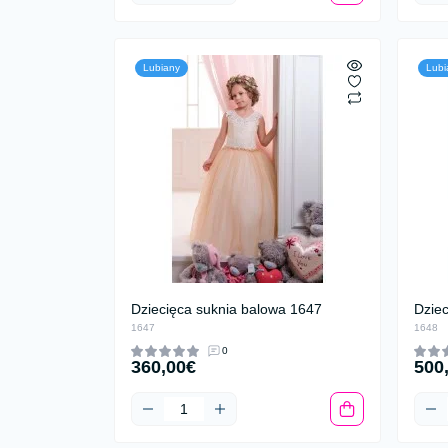
Lubiany
Lubi
Dziecięca suknia balowa 1647
Dzie
1647
1648
0
360,00€
500