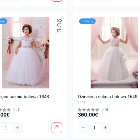
any
Lubiany
cięca suknia balowa 1648
Dziecięca suknia balowa 1649
1649
0
0
,00€
360,00€