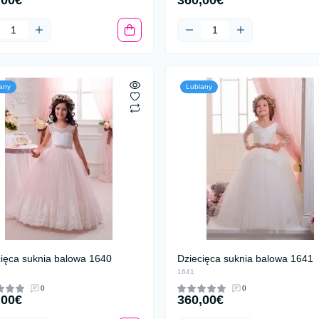
,00€
360,00€
any
Lubiany
cięca suknia balowa 1640
Dziecięca suknia balowa 1641
1641
0
0
,00€
360,00€