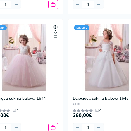
any
Lubiany
cięca suknia balowa 1644
Dziecięca suknia balowa 1645
1645
0
0
,00€
360,00€