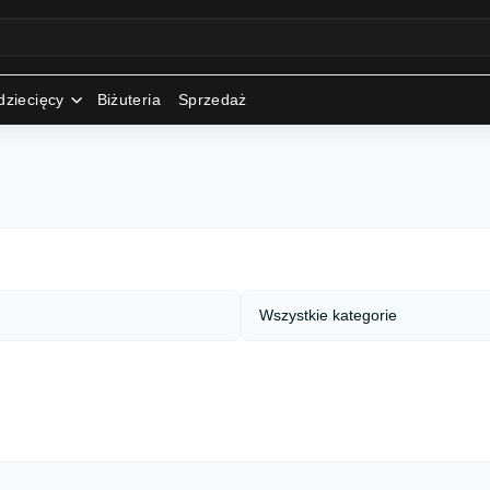
dziecięcy
Biżuteria
Sprzedaż