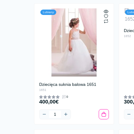
Lubiany
Lubi
Dzie
1652
Dziecięca suknia balowa 1651
1651
0
400,00€
300