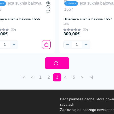
any
Lubiany
cięca suknia balowa 1656
Dziecięca suknia balowa 1657
1657
0
0
,00€
300,00€
|<
<
1
2
3
4
5
>
>|
Bądź pierwszą osobą, która dowie
rabatach
Zapisz się do naszego newslette
Polityka prywatnośc