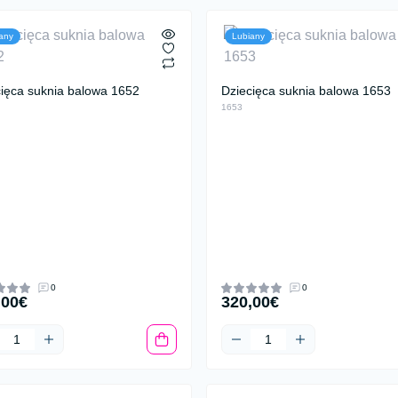
any
Lubiany
cięca suknia balowa 1652
Dziecięca suknia balowa 1653
1653
0
0
,00€
320,00€