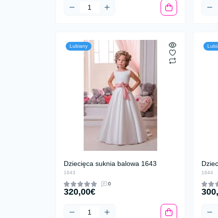
Lubiany
Lubi
Dziecięca suknia balowa 1643
Dzie
1643
1644
0
320,00€
300