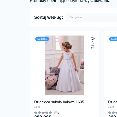
Produkty spełniające kryteria wyszukiwania
Sortuj według:
Lubiany
Lubi
Dziecięca suknia balowa 1635
Dzie
1635
1636
0