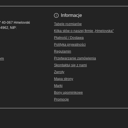
Informacje
17 40-067 Hmelovski
Tabele rozmiarów
4962, NIP:
Kilka słów o naszej firmie „Hmelovska”
Płatność / Dostawa
Polityka prywatności
Regulamin
om
Przetwarzanie zamówienia
Skontaktuj się z nami
Zwroty
Mapa strony
Marki
Bony upominkowe
Promocje