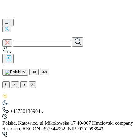
:
pl
ua
en
:
€
zł
$
₴
:
+48730136904
Polska, Katowice, ul.Mikołowska 17 40-067 Hmelovski company
Sp. z o.o, REGON: 367344962, NIP: 6751593943