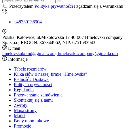
Przeczytałem
Polityka prywatności
i zgadzam się z warunkami
+48730136904
Polska, Katowice, ul.Mikołowska 17 40-067 Hmelovski company
Sp. z o.o, REGON: 367344962, NIP: 6751593943
E-mail
hmelovskabrand@gmail.com, hmelovski.company@gmail.com
Informacje
Tabele rozmiarów
Kilka słów o naszej firmie „Hmelovska”
Płatność / Dostawa
Polityka prywatności
Regulamin
Przetwarzanie zamówienia
Skontaktuj się z nami
Zwroty
Mapa strony
Marki
Bony upominkowe
Promocje