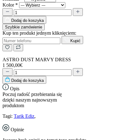
Kolor
*
Dodaj do koszyka
Szybkie zamówienie
Kup ten produkt jednym kliknięciem:
Kupić
ASTRO DUST MARVY DRESS
1 500,00€
Dodaj do koszyka
Opis
Poczuj radość przebierania się
dzięki naszym najnowszym
produktom
Tagi:
Tarik Ediz
,
Opinie