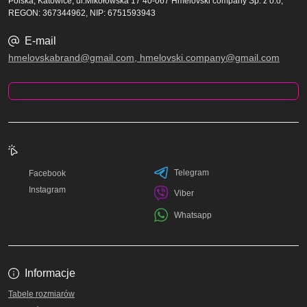
Polska, Katowice, ul.Mikołowska 17 40-067 Hmelovski company Sp. z o.o,
REGON: 367344962, NIP: 6751593943
E-mail
hmelovskabrand@gmail.com, hmelovski.company@gmail.com
Telegram
Facebook
Instagram
Viber
Whatsapp
Informacje
Tabele rozmiarów