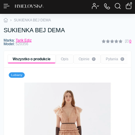
0
SUKIENKA BEJ DEMA
SUKIENKA BEJ DEMA
Marka:
Tarik Ediz
0
Model:
520356
Wszystko o produkcie
Opis
Opinie
Pytania
0
0
Lubiany