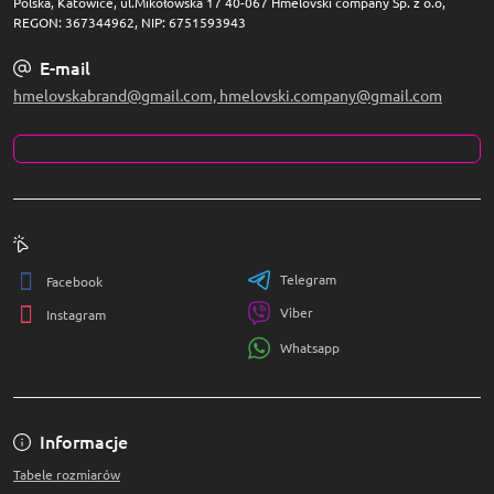
Polska, Katowice, ul.Mikołowska 17 40-067 Hmelovski company Sp. z o.o,
REGON: 367344962, NIP: 6751593943
E-mail
hmelovskabrand@gmail.com, hmelovski.company@gmail.com
Telegram
Facebook
Viber
Instagram
Whatsapp
Informacje
Tabele rozmiarów