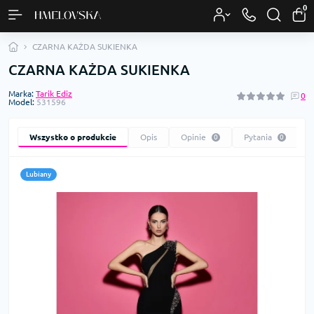
0
CZARNA KAŻDA SUKIENKA
CZARNA KAŻDA SUKIENKA
Marka:
Tarik Ediz
0
Model:
531596
Wszystko o produkcie
Opis
Opinie
Pytania
0
0
Lubiany