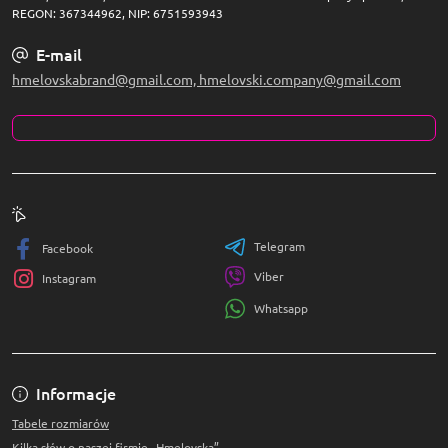
REGON: 367344962, NIP: 6751593943
E-mail
hmelovskabrand@gmail.com, hmelovski.company@gmail.com
Telegram
Facebook
Viber
Instagram
Whatsapp
Informacje
Tabele rozmiarów
Kilka słów o naszej firmie „Hmelovska”