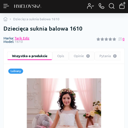
0
Dziecięca suknia balowa 1610
Dziecięca suknia balowa 1610
Marka:
Tarik Ediz
0
Model:
1610
Wszystko o produkcie
Opis
Opinie
Pytania
0
0
Lubiany