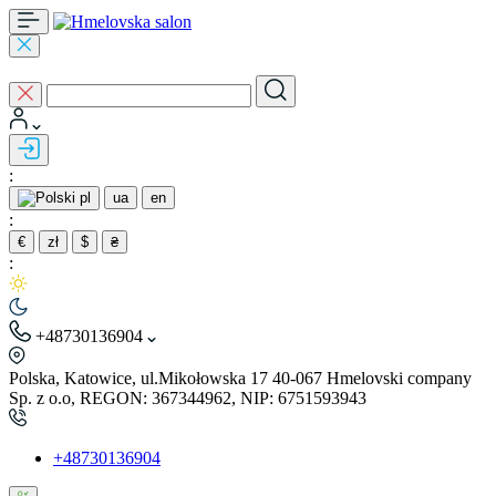
:
pl
ua
en
:
€
zł
$
₴
:
+48730136904
Polska, Katowice, ul.Mikołowska 17 40-067 Hmelovski company
Sp. z o.o, REGON: 367344962, NIP: 6751593943
+48730136904