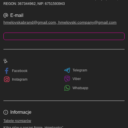
REGON: 367344962, NIP: 6751593943
E-mail
hmelovskabrand@gmail.com, hmelovski.company@gmail.com
Telegram
Facebook
Viber
Instagram
Whatsapp
Informacje
Tabele rozmiarów
Kilka słów o naszej firmie „Hmelovska”