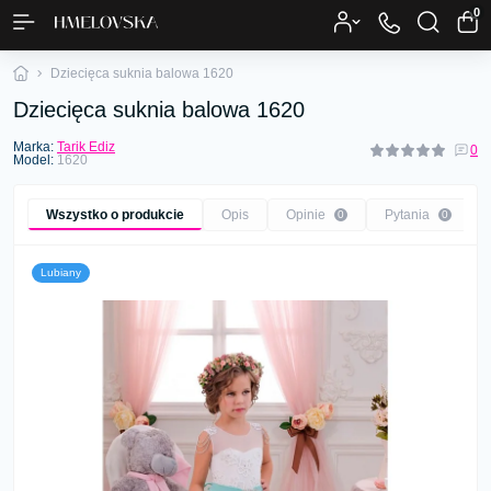
0
Dziecięca suknia balowa 1620
Dziecięca suknia balowa 1620
Marka:
Tarik Ediz
0
Model:
1620
Wszystko o produkcie
Opis
Opinie
Pytania
0
0
Lubiany