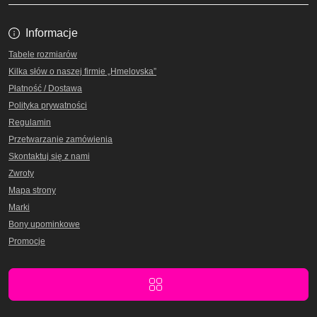
Informacje
Tabele rozmiarów
Kilka słów o naszej firmie „Hmelovska”
Płatność / Dostawa
Polityka prywatności
Regulamin
Przetwarzanie zamówienia
Skontaktuj się z nami
Zwroty
Mapa strony
Marki
Bony upominkowe
Promocje