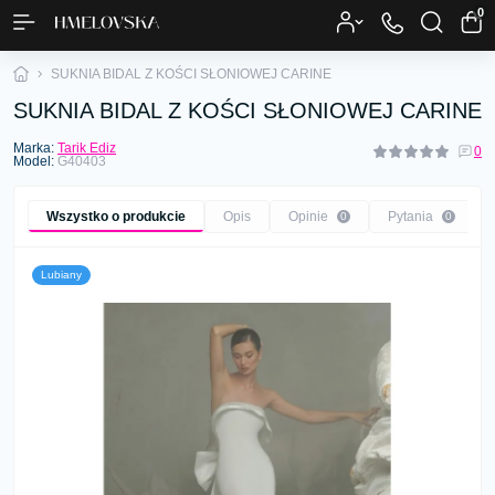
0
SUKNIA BIDAL Z KOŚCI SŁONIOWEJ CARINE
SUKNIA BIDAL Z KOŚCI SŁONIOWEJ CARINE
Marka:
Tarik Ediz
0
Model:
G40403
Wszystko o produkcie
Opis
Opinie
Pytania
0
0
Lubiany