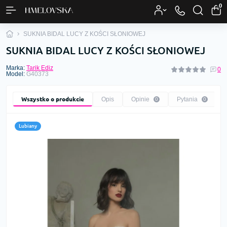
0
SUKNIA BIDAL LUCY Z KOŚCI SŁONIOWEJ
SUKNIA BIDAL LUCY Z KOŚCI SŁONIOWEJ
Marka:
Tarik Ediz
0
Model:
G40373
Wszystko o produkcie
Opis
Opinie
Pytania
0
0
Lubiany