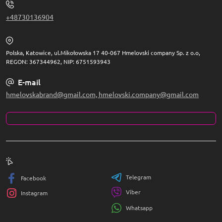
+48730136904
Polska, Katowice, ul.Mikołowska 17 40-067 Hmelovski company Sp. z o.o,
REGON: 367344962, NIP: 6751593943
E-mail
hmelovskabrand@gmail.com, hmelovski.company@gmail.com
Telegram
Facebook
Viber
Instagram
Whatsapp