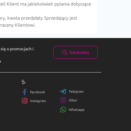
li Klient ma jakiekolwiek pytania dotyczące
óry, kwota przedpłaty Sprzedający jest
racany Klientowi.
się o promocjach i
Subskrybuj
a
i
Telegram
Facebook
Viber
Instagram
Whatsapp