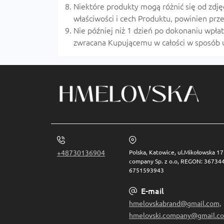
Niektóre produkty mogą różnić się od zdję
właściwości i cech Produktu, powinien pr
Nie później niż 1 dzień po dokonaniu wpłat
zwracana Kupującemu w całości w sposób uz
+48730136904
Polska, Katowice, ul.Mikołowska 1
company Sp. z o.o, REGON: 367344
6751593943
E-mail
hmelovskabrand@gmail.com,
hmelovski.company@gmail.c