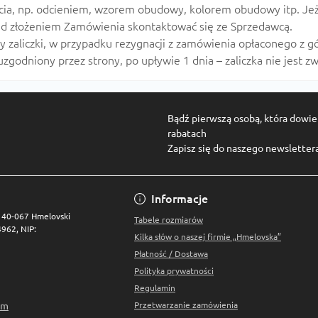
cia, np. odcieniem, wzorem obudowy, kolorem obudowy itp. Jeże
zed złożeniem Zamówienia skontaktować się ze Sprzedawcą.
y zaliczki, w przypadku rezygnacji z zamówienia opłaconego z g
godniony przez strony, po upływie 1 dnia – zaliczka nie jest zw
Bądź pierwszą osobą, która dowie 
rabatach
Zapisz się do naszego newsletter
Polityka prywatnośc
Informacje
7 40-067 Hmelovski
Tabele rozmiarów
962, NIP:
Kilka słów o naszej firmie „Hmelovska”
Płatność / Dostawa
Polityka prywatności
Regulamin
om
Przetwarzanie zamówienia