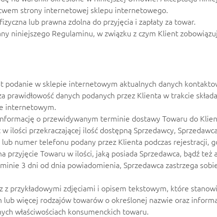
ctwem strony internetowej sklepu internetowego.
zyczna lub prawna zdolna do przyjęcia i zapłaty za towar.
ny niniejszego Regulaminu, w związku z czym Klient zobowiązu
est podanie w sklepie internetowym aktualnych danych kontakto
za prawidłowość danych podanych przez Klienta w trakcie skład
ie internetowym.
 informację o przewidywanym terminie dostawy Towaru do Klien
t w ilości przekraczającej ilość dostępną Sprzedawcy, Sprzedaw
lub numer telefonu podany przez Klienta podczas rejestracji, gd
a przyjęcie Towaru w ilości, jaką posiada Sprzedawca, bądź też
erminie 3 dni od dnia powiadomienia, Sprzedawca zastrzega so
 z przykładowymi zdjęciami i opisem tekstowym, które stanow
 lub więcej rodzajów towarów o określonej nazwie oraz informa
nych właściwościach konsumenckich towaru.