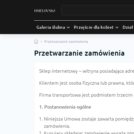
Galeria ślubna
Przejście dla kobiet
Dział
Przetwarzanie zamówienia
Przetwarzanie zamówienia
Sklep internetowy – witryna posiadająca adr
Klientem jest osoba fizyczna lub prawna, k
Firma transportowa jest podmiotem trzecim
1. Postanowienia ogólne
Niniejsza Umowa zostaje zawarta pomiędz
zamówienia.
Kupujący składając zamówienie wyraża zgo