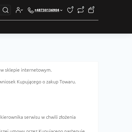
0
0
0
+48730136904
 w sklepie internetowym.
 wniosek Kupującego o zakup Towaru.
erownika serwisu w chwili złożenia
ejszej umowy przez Kupującego następuje