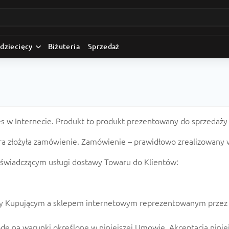
 dziecięcy
Biżuteria
Sprzedaż
es w Internecie. Produkt to produkt prezentowany do sprzedaży
tóra złożyła zamówienie. Zamówienie – prawidłowo zrealizowany
 świadczącym usługi dostawy Towaru do Klientów:
y Kupującym a sklepem internetowym reprezentowanym przez ki
dę na warunki określone w niniejszej Umowie. Akceptacja nini